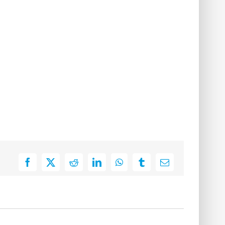
Facebook
X
Reddit
LinkedIn
WhatsApp
Tumblr
E-
Mail