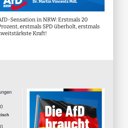
AfD-Sensation in NRW: Erstmals 20
++ Di
!
Prozent, erstmals SPD überholt, erstmals
++
zweitstärkste Kraft!
tungen
00
tisch
00