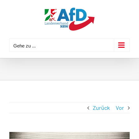
Zum
Inhalt
springen
Gehe zu ...
Zurück
Vor