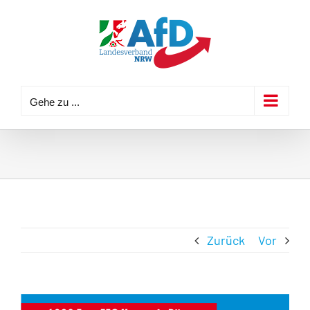
Zum
Inhalt
springen
Gehe zu ...
Zurück
Vor