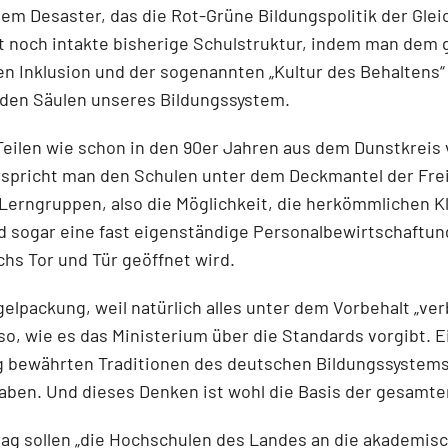
em Desaster, das die Rot-Grüne Bildungspolitik der Gle
mt noch intakte bisherige Schulstruktur, indem man dem
ten Inklusion und der sogenannten „Kultur des Behaltens
nden Säulen unseres Bildungssystem.
 Teilen wie schon in den 90er Jahren aus dem Dunstkrei
spricht man den Schulen unter dem Deckmantel der Frei
Lerngruppen, also die Möglichkeit, die herkömmlichen K
 sogar eine fast eigenständige Personalbewirtschaftung
hs Tor und Tür geöffnet wird.
elpackung, weil natürlich alles unter dem Vorbehalt „verb
r so, wie es das Ministerium über die Standards vorgibt.
ang bewährten Traditionen des deutschen Bildungssystem
ben. Und dieses Denken ist wohl die Basis der gesamten
rtrag sollen „die Hochschulen des Landes an die akademis