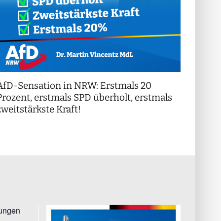
AfD-Sensation in NRW: Erstmals 20
++ Di
!
Prozent, erstmals SPD überholt, erstmals
++
zweitstärkste Kraft!
tungen