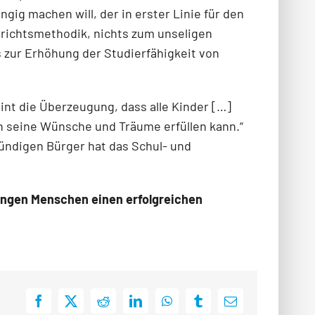
ig machen will, der in erster Linie für den
errichtsmethodik, nichts zum unseligen
s zur Erhöhung der Studierfähigkeit von
nt die Überzeugung, dass alle Kinder […]
h seine Wünsche und Träume erfüllen kann.“
mündigen Bürger hat das Schul- und
 jungen Menschen einen erfolgreichen
Facebook
X
Reddit
LinkedIn
WhatsApp
Tumblr
E-