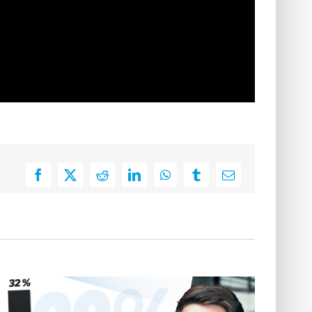
Facebook
X
Reddit
LinkedIn
WhatsApp
Tumblr
E-
Mail