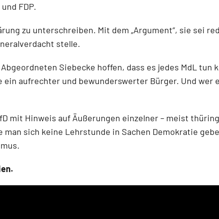
U und FDP.
lärung zu unterschreiben. Mit dem „Argument“, sie sei re
eralverdacht stelle.
 Abgeordneten Siebecke hoffen, dass es jedes MdL tun kö
se ein aufrechter und bewunderswerter Bürger. Und wer e
fD mit Hinweis auf Äußerungen einzelner – meist thürin
lle man sich keine Lehrstunde in Sachen Demokratie geb
smus.
ien.