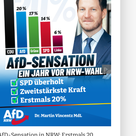
AfD-Sensation in NRW: Erstmals 20
++ Di