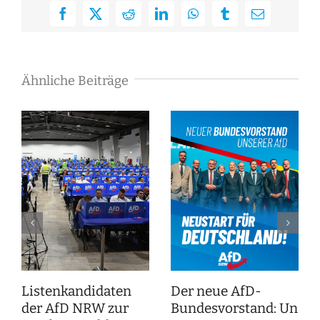
Facebook
X
Reddit
LinkedIn
WhatsApp
Tumblr
E-
Mail
Ähnliche Beiträge
Listenkandidaten
Der neue AfD-
der AfD NRW zur
Bundesvorstand: Unser