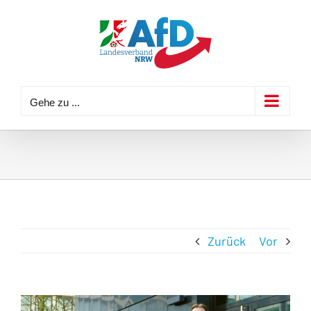
Zum
Inhalt
springen
Gehe zu ...
Zurück
Vor