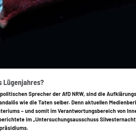
es Lügenjahres?
npolitischen Sprecher der AfD NRW, sind die Aufklärung
andalös wie die Taten selber. Denn aktuellen Medienberi
eriums – und somit im Verantwortungsbereich von Innen
 berichtete im „Untersuchungsausschuss Silvesternacht“
ipräsidiums.