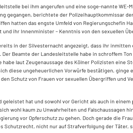
eitstelle bei ihm angerufen und eine soge-nannte WE-Me
ung gegangen, berichtete der Polizeihauptkommissar dem
iffen hatten das engste Umfeld von Regierungschefin Han
t und ihr Innenminister – Kenntnis von den sexuellen Übe
reits in der Silvesternacht angezeigt, dass ihr inmitte
 Der Beamte der Landesleitstelle habe in schroffem Ton v
e habe laut Zeugenaussage des Kölner Polizisten eine S
 sich diese ungeheuerlichen Vorwürfe bestätigen, ginge e
 den Schutz von Frauen vor sexuellen Übergriffen und V
 geleistet hat und sowohl vor Gericht als auch in eine
 sich wohl kaum zu Unwahrheiten und Falschaussagen hinr
gierung vor Opferschutz zu gehen. Doch gerade die Fraue
 Schutzrecht, nicht nur auf Strafverfolgung der Täter, 