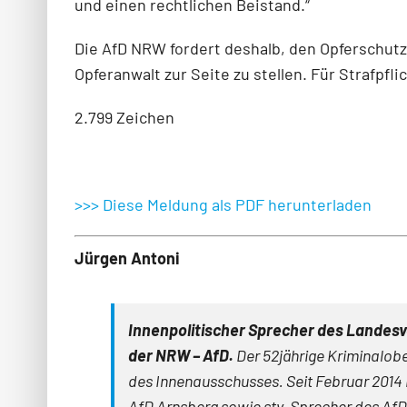
und einen rechtlichen Beistand.“
Die AfD NRW fordert deshalb, den Opferschutz v
Opferanwalt zur Seite zu stellen. Für Strafpfl
2.799 Zeichen
>>> Diese Meldung als PDF herunterladen
Jürgen Antoni
Innenpolitischer Sprecher des Landesv
der NRW
– AfD.
Der 52jährige Kriminalob
des Innenausschusses. Seit Februar 2014 i
AfD Arns­berg sowie stv. Sprecher des A