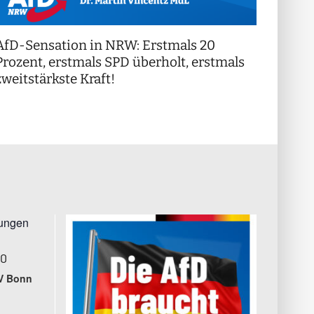
AfD-Sensation in NRW: Erstmals 20
++ Di
!
Prozent, erstmals SPD überholt, erstmals
++
zweitstärkste Kraft!
tungen
00
V Bonn