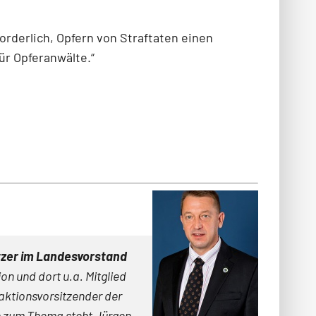
forderlich, Opfern von Straftaten einen
für Opferanwälte.“
tzer im Landesvorstand
n und dort u.a. Mitglied
raktionsvorsitzender der
n zum Thema steht Jürgen