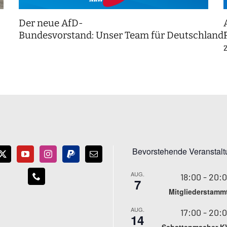
Der neue AfD-
Bundesvorstand: Unser Team für Deutschland
Bevorstehende Veranstal
AUG.
18:00
-
20:
7
Mitgliederstamm
AUG.
17:00
-
20:
14
Schattenmacher K