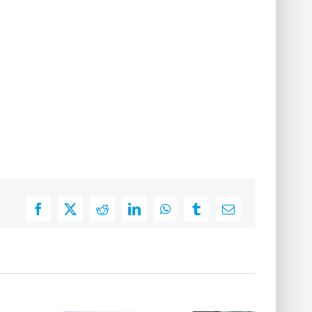
Facebook
X
Reddit
LinkedIn
WhatsApp
Tumblr
E-
Mail