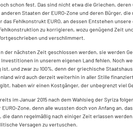
doch schon fest. Das sind nicht etwa die Griechen, deren
e anderen Staaten der EURO-Zone und deren Bürger, die n
 das Fehlkonstrukt EURO, an dessen Entstehen unsere d
e Fehlkonstruktion zu korrigieren, wozu genügend Zeit u
 fortgeschrieben und verschlimmert.
in der nächsten Zeit geschlossen werden, sie werden Gel
 Investitionen in unserem eigenen Land fehlen. Noch we
ist, und zwar zu 100%, denn der griechische Staatshaush
henland wird auch derzeit weiterhin in aller Stille finanzi
 gibt, haben wir einen Kostgänger, der unbegrenzt viel Ge
ereits im Januar 2015 nach dem Wahlsieg der Syriza folg
r EURO-Zone, denn alle wussten doch von Anfang an, das
 die dann regelmäßig nach einiger Zeit erlassen werden.
olitische Versagen zu vertuschen.