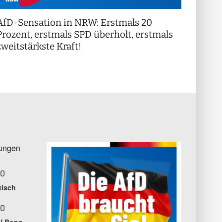
AfD-Sensation in NRW: Erstmals 20
++ Di
!
Prozent, erstmals SPD überholt, erstmals
++
zweitstärkste Kraft!
tungen
00
tisch
00
V Bonn