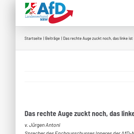
Zum
Inhalt
springen
Startseite
Beiträge
Das rechte Auge zuckt noch, das linke ist
Das rechte Auge zuckt noch, das linke
v. Jürgen Antoni
Sprecher des Fachausschusses Inneres der AfD