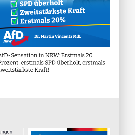
AfD-Sensation in NRW: Erstmals 20
++ Di
!
Prozent, erstmals SPD überholt, erstmals
++
zweitstärkste Kraft!
tungen