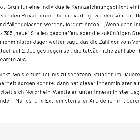
 Rot-Grün für eine individuelle Kennzeichnungspflicht ei
bis in den Privatbereich hinein verfolgt werden können. 
 fallengelassen werden, fordert Antoni. „Wenn dann Inn
z 385 „neue“ Stellen geschaffen, aber die zukünftigen S
nnenminister Jäger weiter sagt, das die Zahl der vom V
ll auf 2.000 gestiegen sei, die tatsächliche Zahl aber b
ibeamte aus
ickt, wo sie zum Teil bis zu sechzehn Stunden im Dauer
erheit sorgen konnte, dann hat dieser Innenminister auf
ckelt sich Nordrhein-Westfalen unter Innenminister Jä
nden, Mafiosi und Extremisten aller Art, denen mit pur