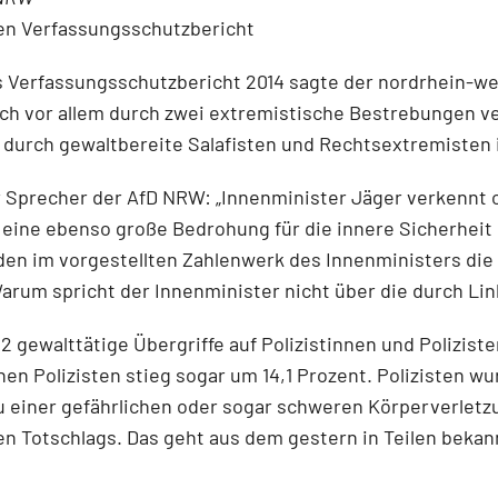
den Verfassungsschutzbericht
es Verfassungsschutzbericht 2014 sagte der nordrhein-we
ich vor allem durch zwei extremistische Bestrebungen v
durch gewaltbereite Salafisten und Rechtsextremisten i
er Sprecher der AfD NRW: „Innenminister Jäger verkennt o
 eine ebenso große Bedrohung für die innere Sicherheit
den im vorgestellten Zahlenwerk des Innenministers die
rum spricht der Innenminister nicht über die durch Li
 gewalttätige Übergriffe auf Polizistinnen und Poliziste
nen Polizisten stieg sogar um 14,1 Prozent. Polizisten w
u einer gefährlichen oder sogar schweren Körperverletzun
ten Totschlags. Das geht aus dem gestern in Teilen bek