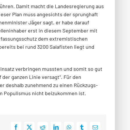
nführen. Damit macht die Landesregierung aus
Dieser Plan muss angesichts der sprunghaft
enminister Jäger sagt, er habe darauf
telleninhaber erst in diesem September mit
erfassungsschutz dem extremistischen
ereits bei rund 3200 Salafisten liegt und
einsatz verbringen mussten und somit so gut
 der ganzen Linie versagt“. Für den
ger deshalb zunehmend zu einen Rückzugs-
em Populismus nicht beizukommen ist.
Facebook
X
Reddit
LinkedIn
WhatsApp
Tumblr
E-