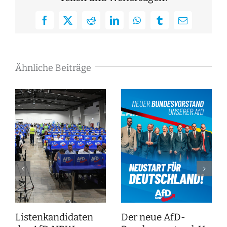
Facebook
X
Reddit
LinkedIn
WhatsApp
Tumblr
E-
Mail
Ähnliche Beiträge
Listenkandidaten
Der neue AfD-