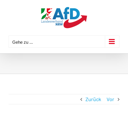
Zum
Inhalt
springen
Gehe zu ...
Zurück
Vor