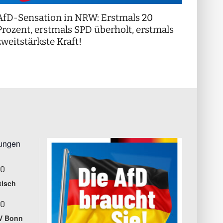
AfD-Sensation in NRW: Erstmals 20
++ Di
!
Prozent, erstmals SPD überholt, erstmals
++
zweitstärkste Kraft!
tungen
00
tisch
00
V Bonn