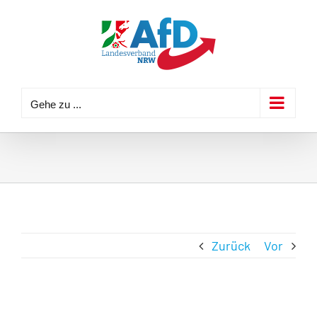
Zum
Inhalt
springen
Gehe zu ...
Zurück
Vor