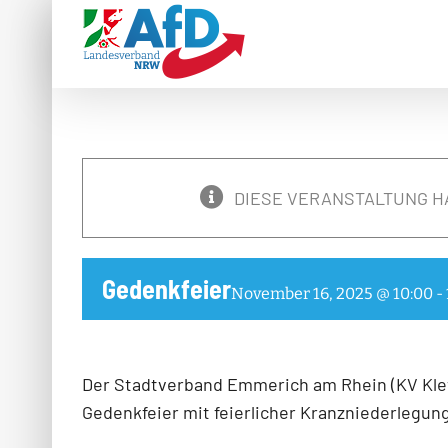
Zum
Inhalt
springen
DIESE VERANSTALTUNG H
Gedenkfeier
November 16, 2025 @ 10:00
-
Der Stadtverband Emmerich am Rhein (KV Kleve)
Gedenkfeier mit feierlicher Kranzniederlegu