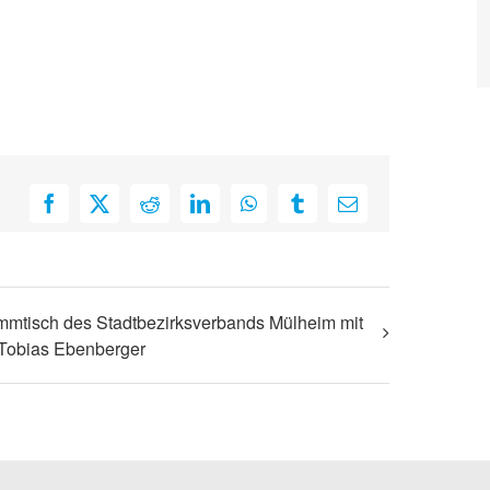
Facebook
X
Reddit
LinkedIn
WhatsApp
Tumblr
E-
Mail
mmtisch des Stadtbezirksverbands Mülheim mit
Tobias Ebenberger