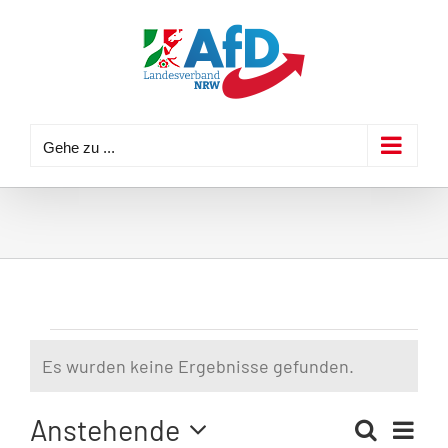
Zum
Inhalt
springen
Gehe zu ...
Veranstaltungen
Es wurden keine Ergebnisse gefunden.
Hinweis
Anstehende
Veran
Suche
Liste
Veransta
Ansic