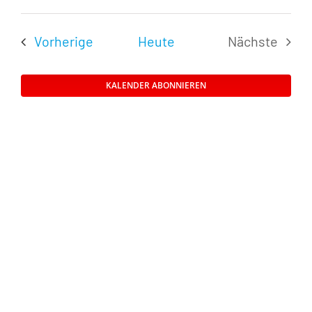
Datum
Navig
Suche
wählen.
Veranstaltungen
Vorherige
Heute
Nächste
und
Veransta
Ansichte
KALENDER ABONNIEREN
Navigati