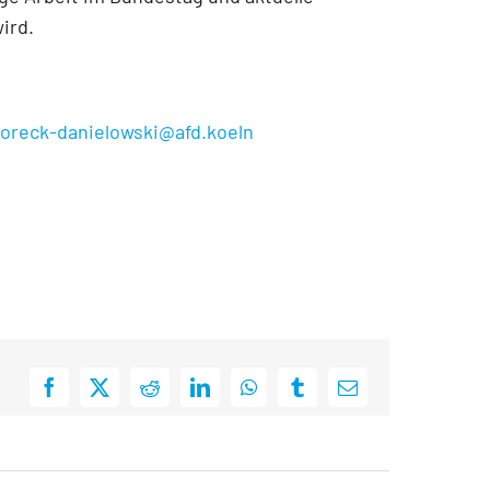
ird.
oreck-danielowski@afd.koeln
Facebook
X
Reddit
LinkedIn
WhatsApp
Tumblr
E-
Mail