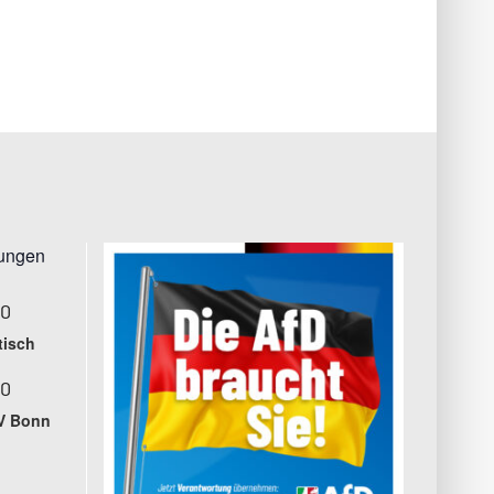
tungen
00
tisch
00
V Bonn