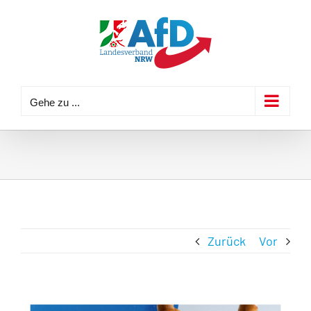
Zum
Inhalt
springen
Gehe zu ...
Zurück
Vor