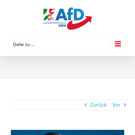
Zum
Inhalt
springen
Gehe zu ...
Zurück
Vor