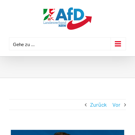
Zum
Inhalt
springen
Gehe zu ...
Zurück
Vor