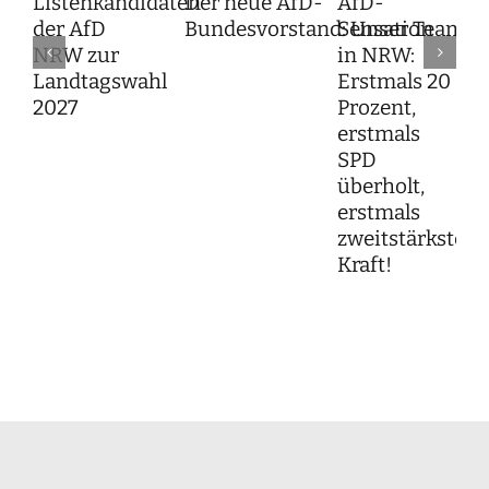
Listenkandidaten
Der neue AfD-
AfD-
der AfD
Bundesvorstand: Unser Team f
Sensation
NRW zur
in NRW:
Landtagswahl
Erstmals 20
2027
Prozent,
erstmals
SPD
überholt,
erstmals
zweitstärkste
Kraft!