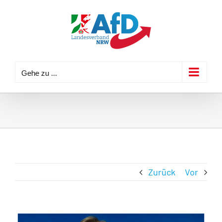
Zum
Inhalt
springen
Gehe zu ...
Zurück
Vor