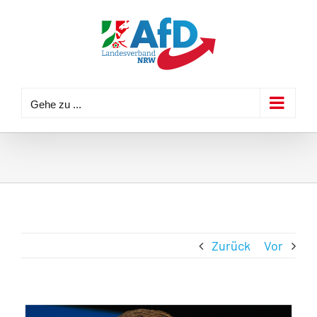
Zum
Inhalt
springen
Gehe zu ...
Zurück
Vor