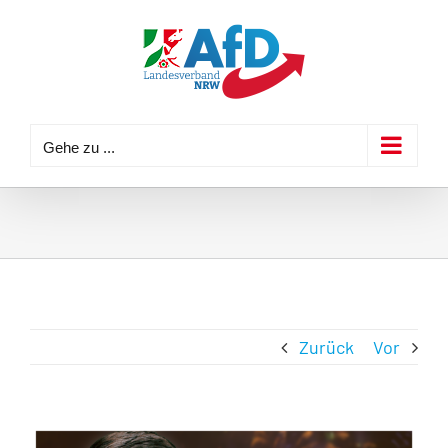
Zum
Inhalt
springen
Gehe zu ...
Zurück
Vor