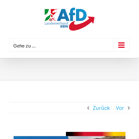
Zum
Inhalt
springen
Gehe zu ...
Zurück
Vor