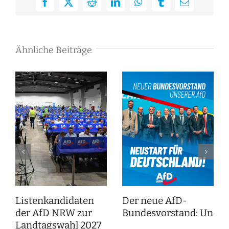
Facebook
X
Reddit
LinkedIn
WhatsApp
Tumblr
E-
Mail
Ähnliche Beiträge
Listenkandidaten
Der neue AfD-
der AfD NRW zur
Bundesvorstand: Unser
Landtagswahl 2027