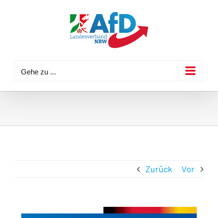
Zum
Inhalt
springen
Gehe zu ...
Zurück
Vor