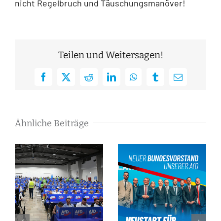
nicht Regelbruch und Täuschungsmanöver!
Teilen und Weitersagen!
Facebook
X
Reddit
LinkedIn
WhatsApp
Tumblr
E-
Mail
Ähnliche Beiträge