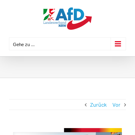
Zum
Inhalt
springen
Gehe zu ...
Zurück
Vor