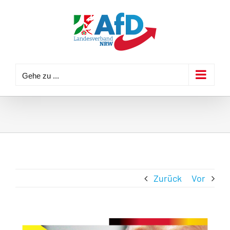
Zum
Inhalt
springen
Gehe zu ...
Zurück
Vor