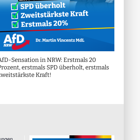
AfD-Sensation in NRW: Erstmals 20
++ Di
!
Prozent, erstmals SPD überholt, erstmals
++
zweitstärkste Kraft!
tungen