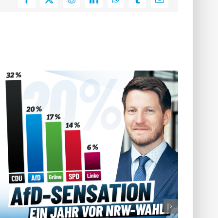
Facebook
X
Reddit
LinkedIn
WhatsApp
Tumblr
E-
Mail