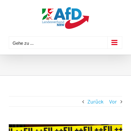
Zum
Inhalt
springen
Gehe zu ...
Zurück
Vor