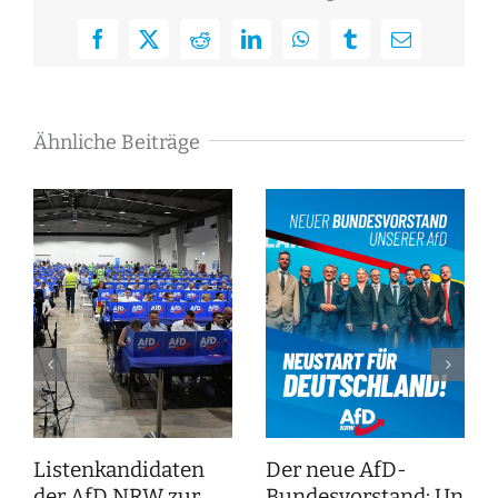
Facebook
X
Reddit
LinkedIn
WhatsApp
Tumblr
E-
Mail
Ähnliche Beiträge
Listenkandidaten
Der neue AfD-
der AfD NRW zur
Bundesvorstand: Unser