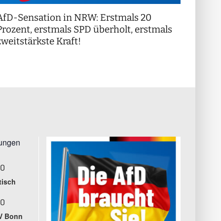
AfD-Sensation in NRW: Erstmals 20
++ Di
!
Prozent, erstmals SPD überholt, erstmals
++
zweitstärkste Kraft!
tungen
00
tisch
00
V Bonn