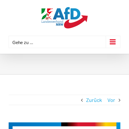
Zum
Inhalt
springen
Gehe zu ...
Zurück
Vor