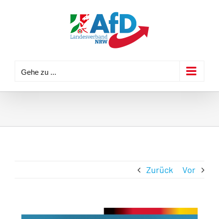
Zum
Inhalt
springen
Gehe zu ...
Zurück
Vor