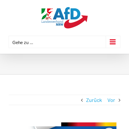
Zum
Inhalt
springen
Gehe zu ...
Zurück
Vor