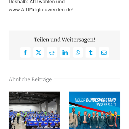
Deshalb: AfD wählen und
www.AfDMitgliedwerden.de!
Teilen und Weitersagen!
Facebook
X
Reddit
LinkedIn
WhatsApp
Tumblr
E-
Mail
Ähnliche Beiträge