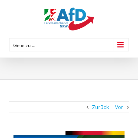
Zum
Inhalt
springen
Gehe zu ...
Zurück
Vor