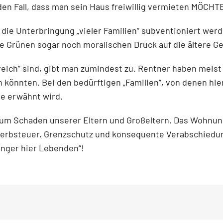
m den Fall, dass man sein Haus freiwillig vermieten MÖCHTE
l die Unterbringung „vieler Familien“ subventioniert we
e Grünen sogar noch moralischen Druck auf die ältere G
reich“ sind, gibt man zumindest zu. Rentner haben meis
nnten. Bei den bedürftigen „Familien“, von denen hier d
be erwähnt wird.
zum Schaden unserer Eltern und Großeltern. Das Wohnu
erbsteuer, Grenzschutz und konsequente Verabschiedu
änger hier Lebenden“!