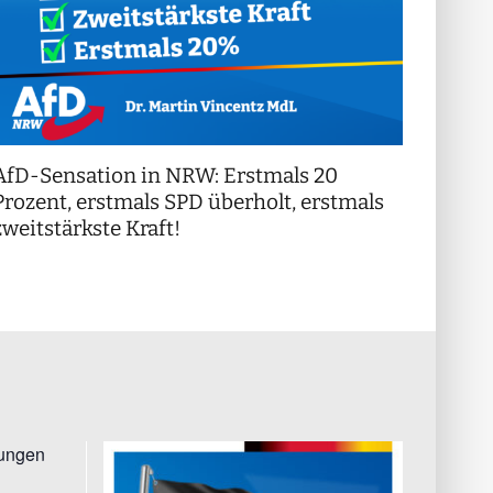
AfD-Sensation in NRW: Erstmals 20
++ Di
!
Prozent, erstmals SPD überholt, erstmals
++
zweitstärkste Kraft!
tungen