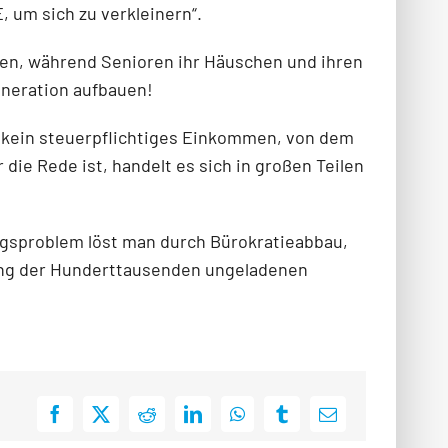
, um sich zu verkleinern“.
rden, während Senioren ihr Häuschen und ihren
eneration aufbauen!
t kein steuerpflichtiges Einkommen, von dem
ie Rede ist, handelt es sich in großen Teilen
ngsproblem löst man durch Bürokratieabbau,
ng der Hunderttausenden ungeladenen
Facebook
X
Reddit
LinkedIn
WhatsApp
Tumblr
E-
Mail