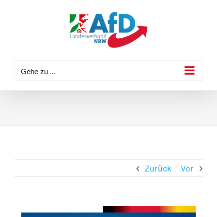
Zum
Inhalt
springen
Gehe zu ...
Zurück
Vor