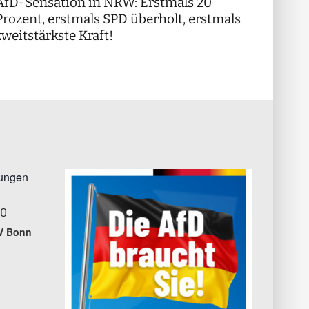
AfD-Sensation in NRW: Erstmals 20
++ Di
!
Prozent, erstmals SPD überholt, erstmals
++
zweitstärkste Kraft!
tungen
00
V Bonn