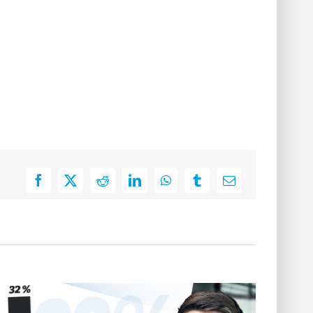
Facebook
X
Reddit
LinkedIn
WhatsApp
Tumblr
E-
Mail