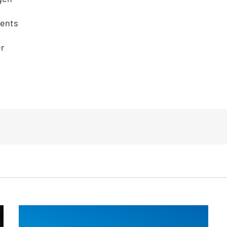
ments
er