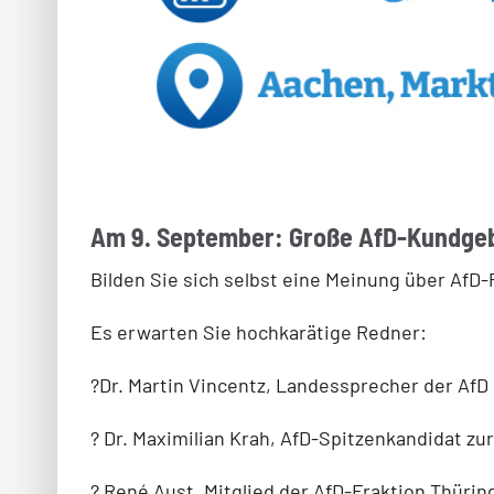
Am 9. September: Große AfD-Kundge
Bilden Sie sich selbst eine Meinung über Af
Es erwarten Sie hochkarätige Redner:
?Dr. Martin Vincentz, Landessprecher der Af
? Dr. Maximilian Krah, AfD-Spitzenkandidat zu
? René Aust, Mitglied der AfD-Fraktion Thürin