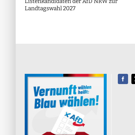
Listenkandidaten der AfD NRW zur
Landtagswahl 2027