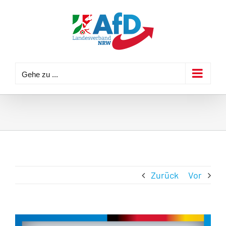
Zum
Inhalt
springen
Gehe zu ...
Zurück
Vor