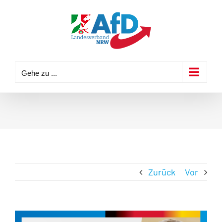
Zum
Inhalt
springen
Gehe zu ...
Zurück
Vor