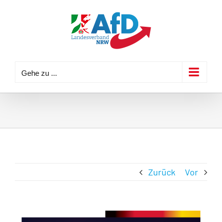
Zum
Inhalt
springen
Gehe zu ...
Zurück
Vor