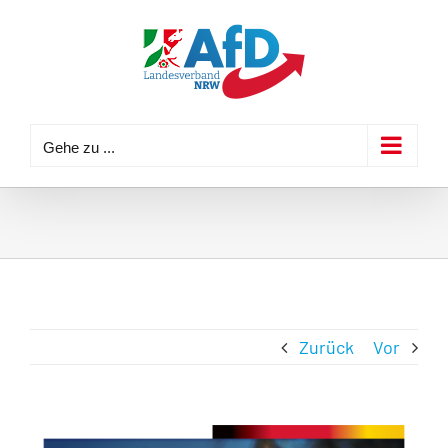
Zum
Inhalt
springen
Gehe zu ...
Zurück
Vor