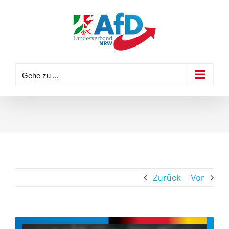
Zum
Inhalt
springen
Gehe zu ...
Zurück
Vor