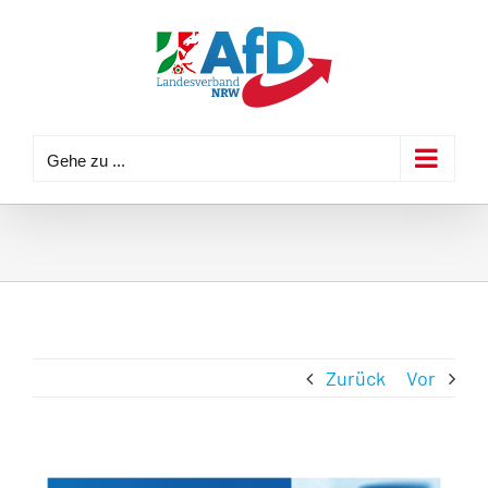
Zum
Inhalt
springen
Gehe zu ...
Zurück
Vor