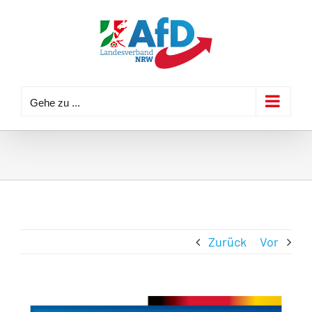
Zum
Inhalt
springen
Gehe zu ...
Zurück
Vor