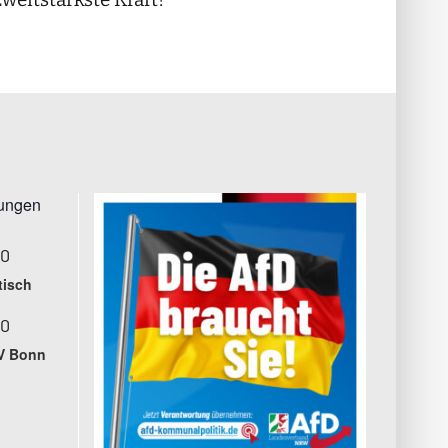
tungen
00
tisch
00
V Bonn