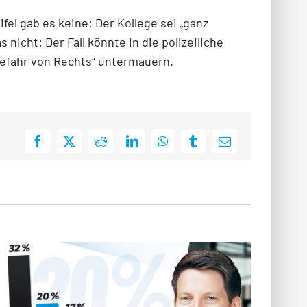
fel gab es keine: Der Kollege sei „ganz
 nicht: Der Fall könnte in die polizeiliche
Gefahr von Rechts“ untermauern.
Facebook
X
Reddit
LinkedIn
WhatsApp
Tumblr
E-
Mail