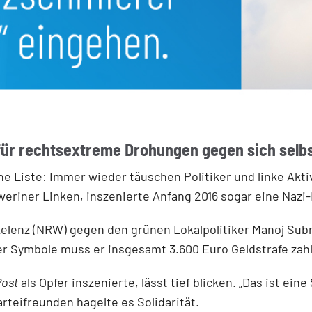
 für rechtsextreme Drohungen gegen sich selbs
che Liste: Immer wieder täuschen Politiker und linke Akt
weriner Linken, inszenierte Anfang 2016 sogar eine Nazi-
kelenz (NRW) gegen den grünen Lokalpolitiker Manoj Su
Symbole muss er insgesamt 3.600 Euro Geldstrafe zahlen
Post
als Opfer inszenierte, lässt tief blicken. „Das ist ein
rteifreunden hagelte es Solidarität.