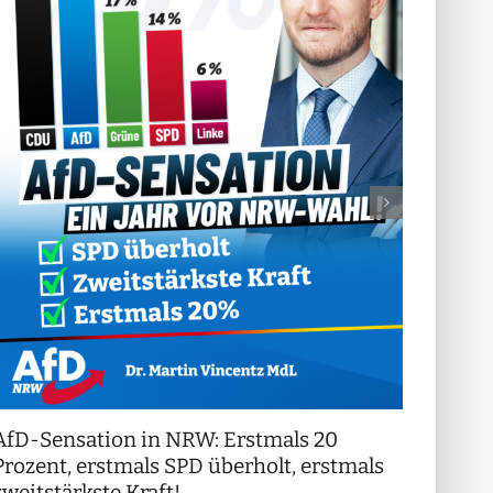
AfD-Sensation in NRW: Erstmals 20
++ Di
!
Prozent, erstmals SPD überholt, erstmals
++
zweitstärkste Kraft!