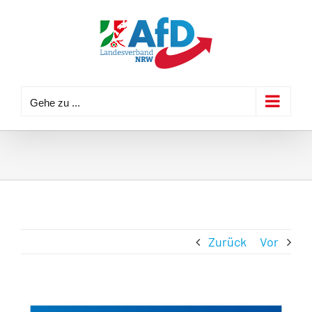
Zum
Inhalt
springen
Gehe zu ...
Zurück
Vor