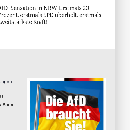
AfD-Sensation in NRW: Erstmals 20
++ Di
!
Prozent, erstmals SPD überholt, erstmals
++
zweitstärkste Kraft!
tungen
00
V Bonn