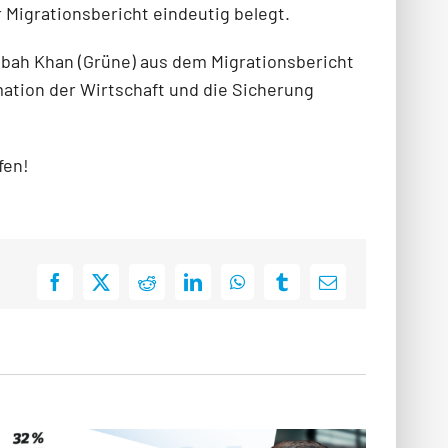
 Migrationsbericht eindeutig belegt.
isbah Khan (Grüne) aus dem Migrationsbericht
mation der Wirtschaft und die Sicherung
fen!
Facebook
X
Reddit
LinkedIn
WhatsApp
Tumblr
E-
Mail