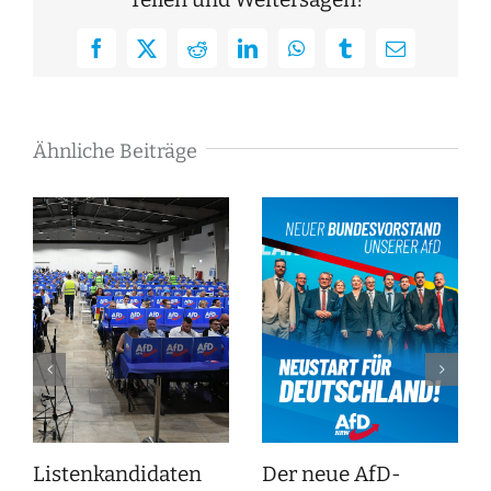
Facebook
X
Reddit
LinkedIn
WhatsApp
Tumblr
E-
Mail
Ähnliche Beiträge
Listenkandidaten
Der neue AfD-