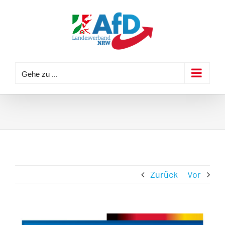
Zum
Inhalt
springen
Gehe zu ...
Zurück
Vor