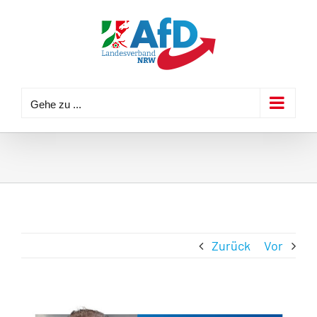
Zum
Inhalt
springen
Gehe zu ...
Zurück
Vor