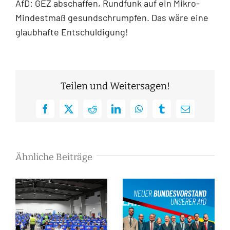
AfD: GEZ abschaffen, Rundfunk auf ein Mikro-
Mindestmaß gesundschrumpfen. Das wäre eine
glaubhafte Entschuldigung!
Teilen und Weitersagen!
Facebook
X
Reddit
LinkedIn
WhatsApp
Tumblr
E-
Mail
Ähnliche Beiträge