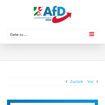
Zum
Inhalt
springen
Gehe zu ...
Zurück
Vor