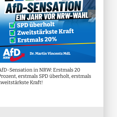
AfD-Sensation in NRW: Erstmals 20
++ Di
!
Prozent, erstmals SPD überholt, erstmals
++
zweitstärkste Kraft!