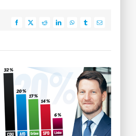
Facebook
X
Reddit
LinkedIn
WhatsApp
Tumblr
E-
Mail